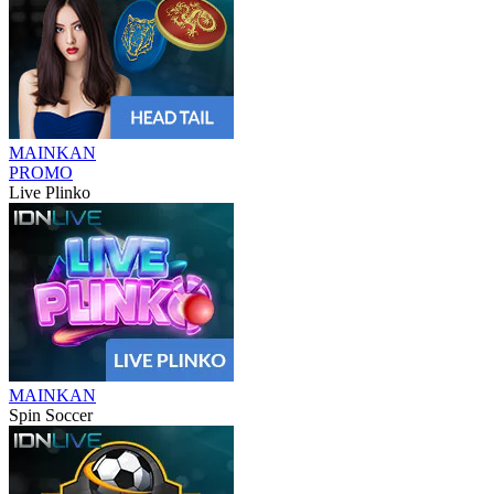
MAINKAN
PROMO
Live Plinko
MAINKAN
Spin Soccer