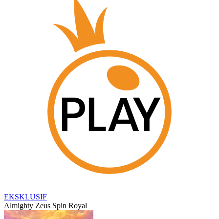
EKSKLUSIF
Almighty Zeus Spin Royal