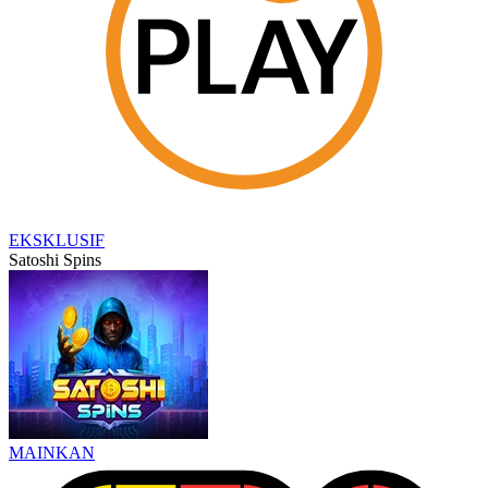
EKSKLUSIF
Satoshi Spins
MAINKAN