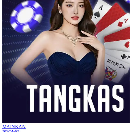
MAINKAN
PROMO