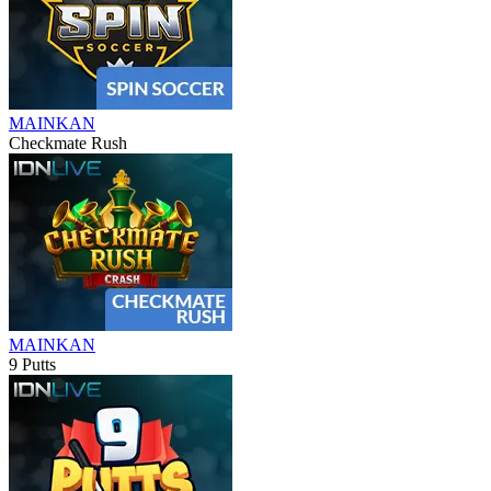
MAINKAN
Checkmate Rush
MAINKAN
9 Putts