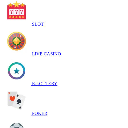
SLOT
LIVE CASINO
E-LOTTERY
POKER