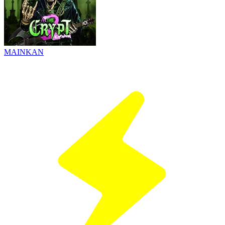
MAINKAN