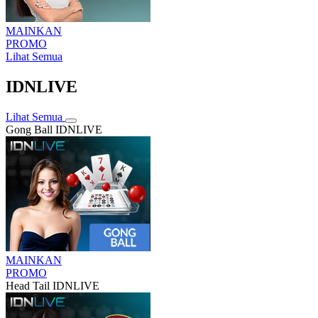
MAINKAN
PROMO
Lihat Semua
IDNLIVE
Lihat Semua
Gong Ball IDNLIVE
MAINKAN
PROMO
Head Tail IDNLIVE