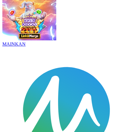
MAINKAN