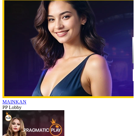
MAINKAN
PP Lobby