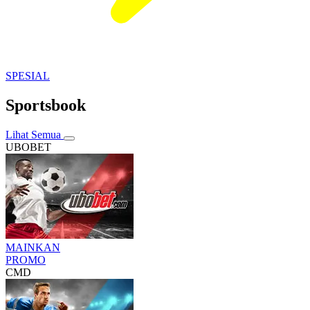
SPESIAL
Sportsbook
Lihat Semua
UBOBET
MAINKAN
PROMO
CMD