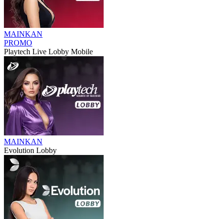
MAINKAN
PROMO
Playtech Live Lobby Mobile
MAINKAN
Evolution Lobby