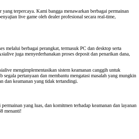
aler yang terpercaya. Kami bangga menawarkan berbagai permainan
enyajian live game oleh dealer profesional secara real-time,
es melalui berbagai perangkat, termasuk PC dan desktop serta
sialive juga menyederhanakan proses deposit dan penarikan dana,
sialive mengimplementasikan sistem keamanan canggih untuk
awab segala pertanyaan dan membantu mengatasi masalah yang mungkin
n dan keamanan yang tidak tertandingi.
si permainan yang luas, dan komitmen terhadap keamanan dan layanan
88 menanti!