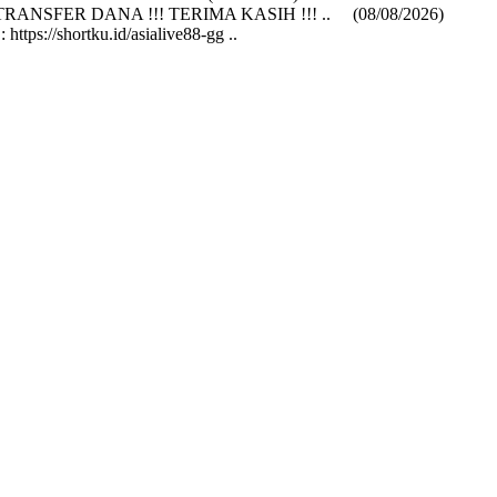
NSFER DANA !!! TERIMA KASIH !!! ..
(08/08/2026)
 : https://shortku.id/asialive88-gg ..