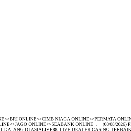
INE<>BRI ONLINE<>CIMB NIAGA ONLINE<>PERMATA ON
NLINE<>JAGO ONLINE<>SEABANK ONLINE ..
(08/08/2026)
P
 DATANG DI ASIALIVE88, LIVE DEALER CASINO TERBAIK 