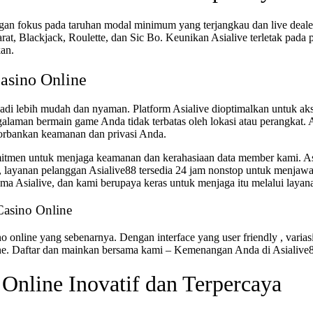
dengan fokus pada taruhan modal minimum yang terjangkau dan live de
rat, Blackjack, Roulette, dan Sic Bo. Keunikan Asialive terletak pada p
an.
asino Online
di lebih mudah dan nyaman. Platform Asialive dioptimalkan untuk aks
aman bermain game Anda tidak terbatas oleh lokasi atau perangkat. A
orbankan keamanan dan privasi Anda.
omitmen untuk menjaga keamanan dan kerahasiaan data member kami. A
itu, layanan pelanggan Asialive88 tersedia 24 jam nonstop untuk menj
a Asialive, dan kami berupaya keras untuk menjaga itu melalui layana
 Casino Online
 online yang sebenarnya. Dengan interface yang user friendly , varia
ine. Daftar dan mainkan bersama kami – Kemenangan Anda di Asialive
 Online Inovatif dan Terpercaya