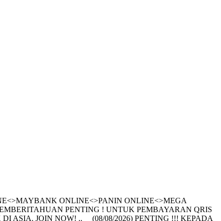
LINE<>MAYBANK ONLINE<>PANIN ONLINE<>MEGA
EMBERITAHUAN PENTING ! UNTUK PEMBAYARAN QRIS
DI ASIA. JOIN NOW! ..
(08/08/2026)
PENTING !!! KEPADA