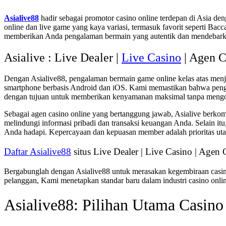
Asialive88
hadir sebagai promotor casino online terdepan di Asia 
online dan live game yang kaya variasi, termasuk favorit seperti Bacca
memberikan Anda pengalaman bermain yang autentik dan mendebark
Asialive : Live Dealer |
Live Casino
| Agen C
Dengan Asialive88, pengalaman bermain game online kelas atas menja
smartphone berbasis Android dan iOS. Kami memastikan bahwa pengal
dengan tujuan untuk memberikan kenyamanan maksimal tanpa meng
Sebagai agen casino online yang bertanggung jawab, Asialive berk
melindungi informasi pribadi dan transaksi keuangan Anda. Selain 
Anda hadapi. Kepercayaan dan kepuasan member adalah prioritas utam
Daftar Asialive88
situs Live Dealer | Live Casino | Agen
Bergabunglah dengan Asialive88 untuk merasakan kegembiraan casino
pelanggan, Kami menetapkan standar baru dalam industri casino onl
Asialive88: Pilihan Utama Casino